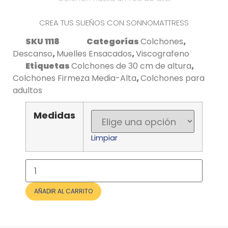
CREA TUS SUEÑOS CON SONNOMATTRESS
SKU
1118
Categorías
Colchones
,
Descanso
,
Muelles Ensacados
,
Viscografeno
Etiquetas
Colchones de 30 cm de altura
,
Colchones Firmeza Media-Alta
,
Colchones para
adultos
Medidas
Limpiar
Colchón
Dual
Vintage
Muelles
AÑADIR AL CARRITO
Ensacados
cantidad