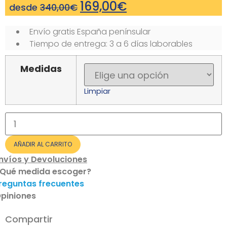
169,00
€
desde
340,00
€
Envío gratis España penínsular
Tiempo de entrega: 3 a 6 días laborables
Medidas
Limpiar
Colchón
Dual
Vintage
Muelles
AÑADIR AL CARRITO
Ensacados
cantidad
nvíos y Devoluciones
Qué medida escoger?
reguntas frecuentes
piniones
Compartir