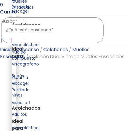
HR
Muelles
0
Perfilado
Ensacados
Viscogel
Carrito
Buscar
Acolchados
Espuma
Viscosoft
HR
Viscoelástico
Ideal
Inicio
/
Descanso
/
Colchones
/
Muelles
Núcleo
para
Ensacados
/ Colchón Dual Vintage Muelles Ensacados
compuesto
Viscografeno​
Bebés
Espuma
Viscogel
HR
Perfilado
Niños
Viscosoft
Acolchados
Adultos
Ideal
Viscoelástico
para