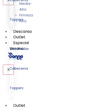
Media-
Alta
Firmeza
Toppers
Alta
Descanso
Outlet
Especial
Verano
Almohadas
Cabeceros
X
Toppers
Outlet