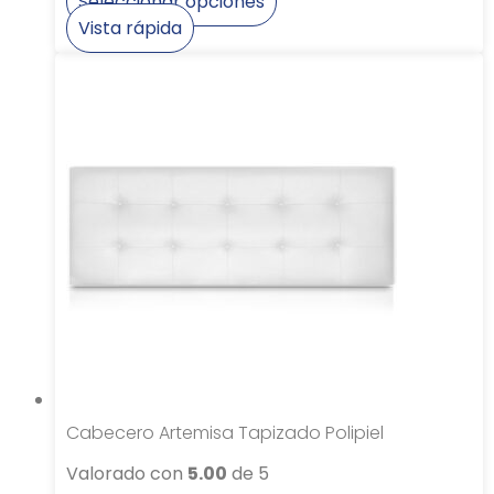
Seleccionar opciones
Este
Vista rápida
producto
tiene
múltiples
variantes.
Las
opciones
se
pueden
elegir
en
la
página
de
producto
Cabecero Artemisa Tapizado Polipiel
Valorado con
5.00
de 5