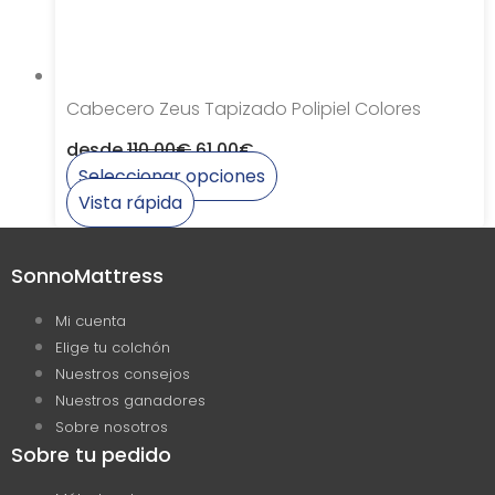
página
de
producto
Cabecero Zeus Tapizado Polipiel Colores
desde
110,00
€
61,00
€
Seleccionar opciones
Este
Vista rápida
producto
tiene
SonnoMattress
múltiples
variantes.
Mi cuenta
Las
Elige tu colchón
opciones
Nuestros consejos
se
Nuestros ganadores
pueden
Sobre nosotros
elegir
Sobre tu pedido
en
la