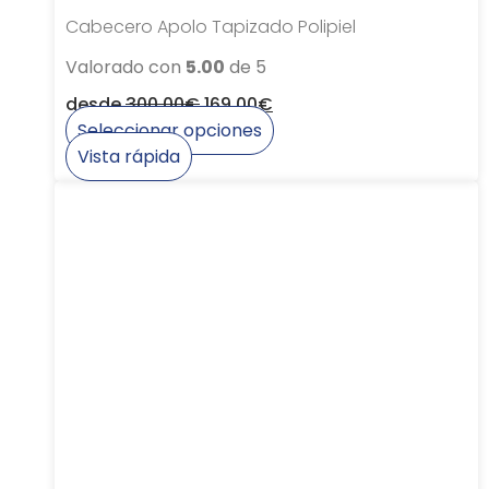
Cabecero Apolo Tapizado Polipiel
Valorado con
5.00
de 5
desde
300,00
€
169,00
€
Seleccionar opciones
Este
Vista rápida
producto
tiene
múltiples
variantes.
Las
opciones
se
pueden
elegir
en
la
página