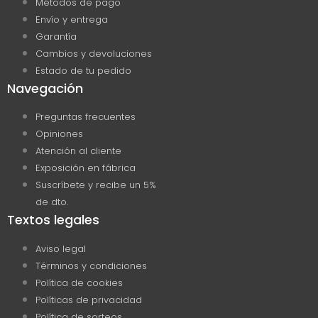
Métodos de pago
página
Envío y entrega
de
Garantía
producto
Cambios y devoluciones
Estado de tu pedido
Navegación
Preguntas frecuentes
Opiniones
Atención al cliente
Exposición en fábrica
Suscríbete y recibe un 5%
de dto.
Textos legales
Aviso legal
Términos y condiciones
Política de cookies
Políticas de privacidad
Política de sorteos