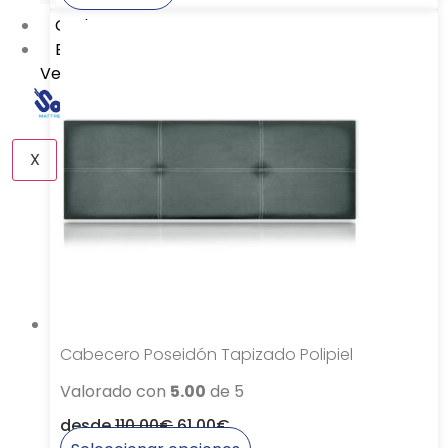
producto
Outlet
tiene
Especial
múltiples
Verano
variantes.
Las
opciones
se
X
pueden
elegir
en
la
página
de
producto
Cabecero Poseidón Tapizado Polipiel
Valorado con
5.00
de 5
desde
110,00
€
61,00
€