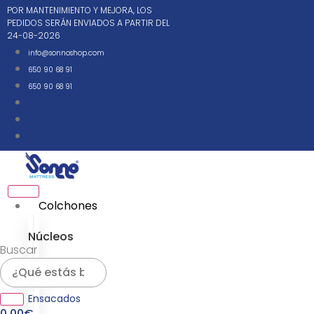
Ir
POR MANTENIMIENTO Y MEJORA, LOS
al
PEDIDOS SERÁN ENVIADOS A PARTIR DEL
24-08-2026
contenido
info@sonnoshop.com
650 90 68 91
650 90 68 91
Colchones
Núcleos
Buscar
Muelles
Ensacados
0,00
€