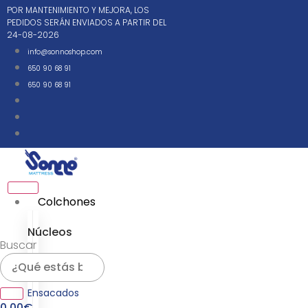
Ir
POR MANTENIMIENTO Y MEJORA, LOS
al
PEDIDOS SERÁN ENVIADOS A PARTIR DEL
24-08-2026
contenido
info@sonnoshop.com
650 90 68 91
650 90 68 91
Colchones
Núcleos
Buscar
Muelles
Ensacados
0,00
€