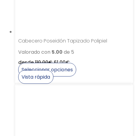
en
la
página
de
producto
Cabecero Poseidón Tapizado Polipiel
Valorado con
5.00
de 5
desde
110,00
€
61,00
€
Seleccionar opciones
Este
Vista rápida
producto
tiene
múltiples
variantes.
Las
opciones
se
pueden