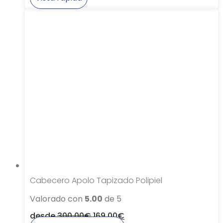
producto
tiene
múltiples
variantes.
Las
opciones
se
pueden
elegir
en
la
página
de
producto
Cabecero Apolo Tapizado Polipiel
Valorado con
5.00
de 5
desde
300,00
€
169,00
€