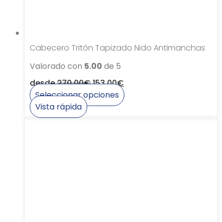
página
de
producto
Cabecero Tritón Tapizado Nido Antimanchas
Valorado con
5.00
de 5
desde
270,00
€
153,00
€
Seleccionar opciones
Este
Vista rápida
producto
tiene
múltiples
variantes.
Las
opciones
se
pueden
elegir