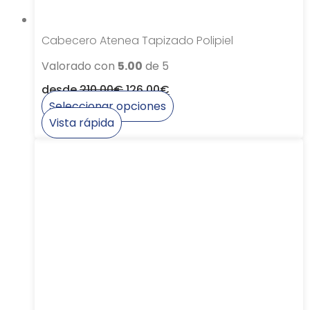
de
producto
Cabecero Atenea Tapizado Polipiel
Valorado con
5.00
de 5
desde
210,00
€
126,00
€
Seleccionar opciones
Este
Vista rápida
producto
tiene
múltiples
variantes.
Las
opciones
se
pueden
elegir
en
la