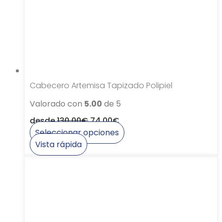
elegir
en
la
página
de
producto
Cabecero Artemisa Tapizado Polipiel
Valorado con
5.00
de 5
desde
130,00
€
74,00
€
Seleccionar opciones
Este
Vista rápida
producto
tiene
múltiples
variantes.
Las
opciones