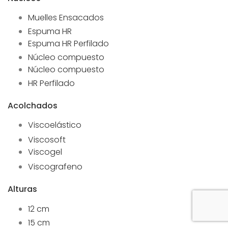
Muelles Ensacados
Espuma HR
Espuma HR Perfilado
Núcleo compuesto
Núcleo compuesto
HR Perfilado
Acolchados
Viscoelástico
Viscosoft
Viscogel
Viscografeno
Alturas
12 cm
15 cm