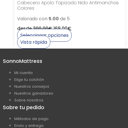
Cabecero Apolo Tapizado Nido Antimanchas
Colores
Valorado con
5.00
de 5
desde
300,00
€
169,00
€
Seleccionar opciones
Este
Vista rápida
producto
tiene
SonnoMattress
múltiples
variantes.
Mi cuenta
Las
Elige tu colchón
opciones
Nuestros consejos
se
Nuestros ganadores
pueden
Sobre nosotros
elegir
Sobre tu pedido
en
la
Métodos de pago
página
Envío y entrega