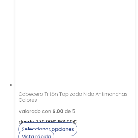
múltiples
variantes.
Las
opciones
se
pueden
elegir
en
la
página
de
producto
Cabecero Tritón Tapizado Nido Antimanchas
Colores
Valorado con
5.00
de 5
desde
270,00
€
153,00
€
Seleccionar opciones
Este
Vista rápida