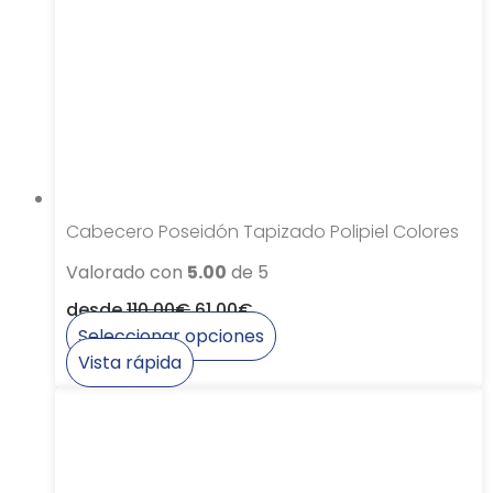
se
pueden
elegir
en
la
página
de
producto
Cabecero Poseidón Tapizado Polipiel Colores
Valorado con
5.00
de 5
desde
110,00
€
61,00
€
Seleccionar opciones
Este
Vista rápida
producto
tiene
múltiples
variantes.