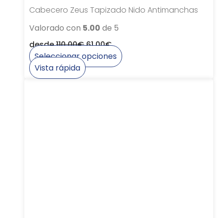
Cabecero Zeus Tapizado Nido Antimanchas
Valorado con
5.00
de 5
desde
110,00
€
61,00
€
Seleccionar opciones
Este
Vista rápida
producto
tiene
múltiples
variantes.
Las
opciones
se
pueden
elegir
en
la
página