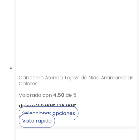
Las
opciones
se
pueden
elegir
en
la
página
de
producto
Cabecero Atenea Tapizado Nido Antimanchas
Colores
Valorado con
4.50
de 5
desde
210,00
€
126,00
€
Seleccionar opciones
Este
Vista rápida
producto
tiene